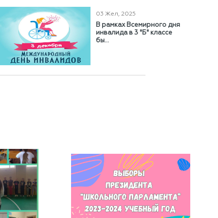
03 Жел, 2025
В рамках Всемирного дня
инвалида в 3 "Б" классе
бы...