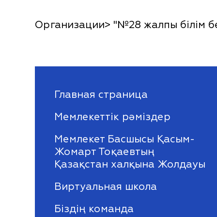
Организации> "№28 жалпы білім б
Главная страница
Мемлекеттік рәміздер
Мемлекет Басшысы Қасым-
Жомарт Тоқаевтың
Қазақстан халқына Жолдауы
Виртуальная школа
Біздің команда