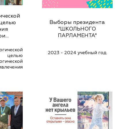
ической
Выборы президента
 целью
"ШКОЛЬНОГО
ния
ПАРЛАМЕНТА"
ои…
ической
2023 - 2024 учебный год
с целью
гической
влечения