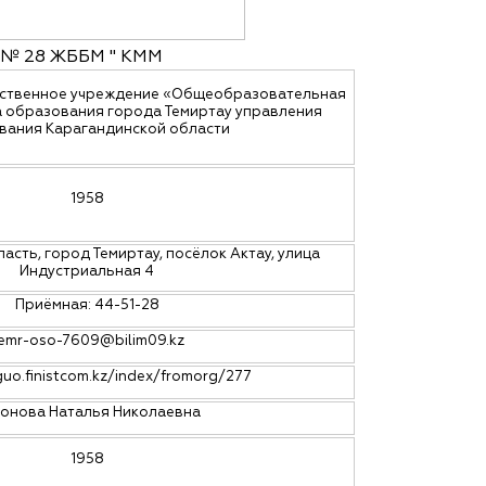
 "№ 28 ЖББМ " КММ
рственное учреждение «Общеобразовательная
 образования города Темиртау управления
вания Карагандинской области
1958
асть, город Темиртау, посёлок Актау, улица
Индустриальная 4
Приёмная: 44-51-28
emr-oso-7609@bilim09.kz
guo.finistcom.kz/index/fromorg/277
онова Наталья Николаевна
1958