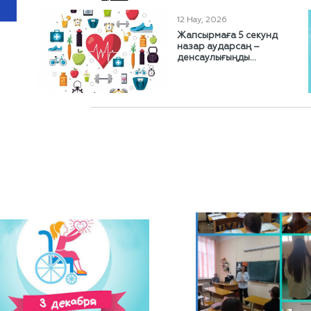
12 Нау, 2026
Жапсырмаға 5 секунд
назар аударсаң –
денсаулығыңды...