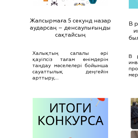
Жапсырмаға 5 секунд назар
В 
аударсаң – денсаулығыңды
и
сақтайсың
бы
Халықтың сапалы әрі
В 
қауіпсіз тағам өнімдерін
инв
таңдау мәселелері бойынша
пр
сауаттылық деңгейін
мер
арттыру,…