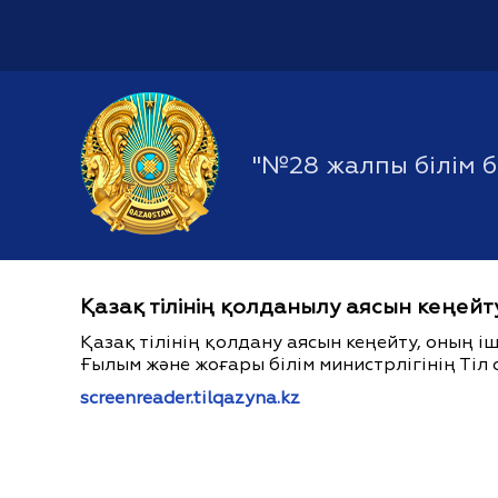
"№28 жалпы білім 
Қазақ тілінің қолданылу аясын кеңейт
Қазақ тілінің қолдану аясын кеңейту, оның 
Ғылым және жоғары білім министрлігінің Тіл 
screenreader.tilqazyna.kz