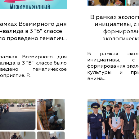
В рамках эколог
рамках Всемирного дня
инициативы, с
нвалида в 3 "Б" классе
формирова
ло проведено тематич…
экологическ
В рамках эколог
рамках Всемирного дня
инициативы, 
алида в 3 "Б" классе было
формирования эколо
оведено тематическое
культуры и при
оприятие. Р…
внима…