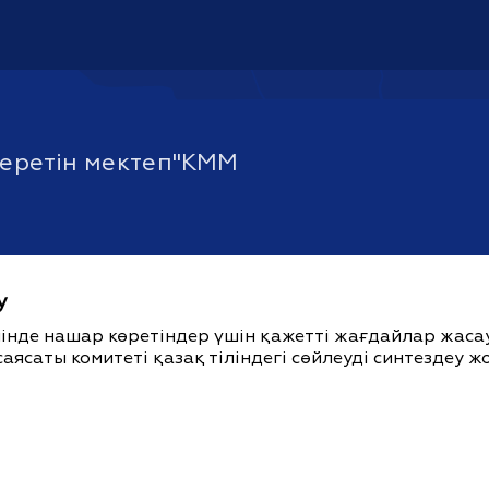
беретін мектеп"КММ
у
ішінде нашар көретіндер үшін қажетті жағдайлар жас
саясаты комитеті қазақ тіліндегі сөйлеуді синтездеу 