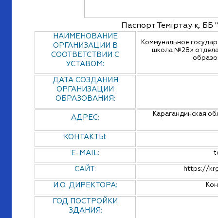
Паспорт Теміртау қ. ББ
НАИМЕНОВАНИЕ
Коммунальное госуда
ОРГАНИЗАЦИИ В
школа №28» отдела
СООТВЕТСТВИИ С
образо
УСТАВОМ:
ДАТА СОЗДАНИЯ
ОРГАНИЗАЦИИ
ОБРАЗОВАНИЯ:
Карагандинская обл
АДРЕС:
КОНТАКТЫ:
E-MAIL:
t
САЙТ:
https://kr
И.О. ДИРЕКТОРА:
Кон
ГОД ПОСТРОЙКИ
ЗДАНИЯ: