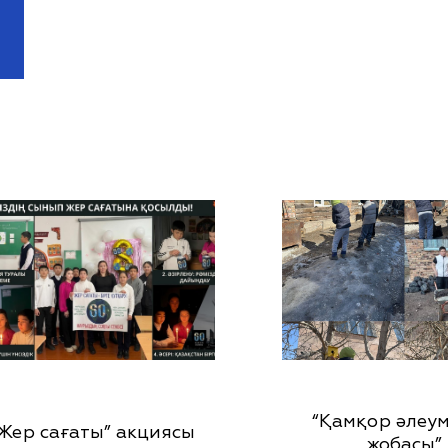
“Қамқор әлеум
Жер сағаты” акциясы
жобасы”