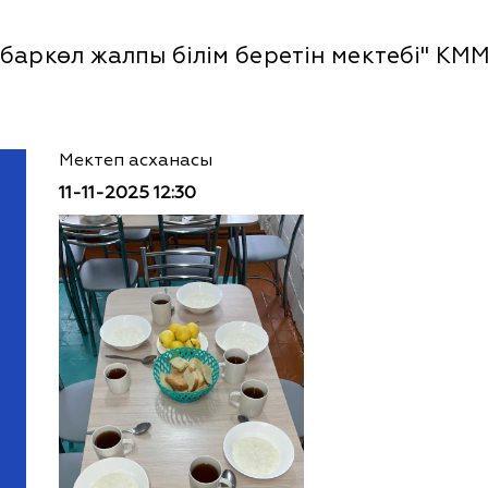
аркөл жалпы білім беретін мектебі" КМ
Мектеп асханасы
11-11-2025 12:30