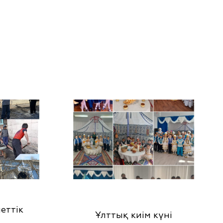
еттік
Ұлттық киім күні