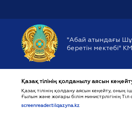
"Абай атындағы Шұ
беретін мектебі" К
Қазақ тілінің қолданылу аясын кеңейт
Қазақ тілінің қолдану аясын кеңейту, оның 
Ғылым және жоғары білім министрлігінің Тіл 
screenreader.tilqazyna.kz