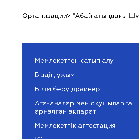
Организации> "Абай атындағы Шұб
Мемлекеттен сатып алу
Біздің ұжым
Білім беру драйвері
Ата-аналар мен оқушыларға
арналған ақпарат
Мемлекеттік аттестация