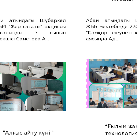
ай атындағы Шұбаркөл
Абай атындағы 
М “Жер сағаты” акциясы
ЖББ мектебінде 27.
рсанынды 7 сынып
“Қамқор әлеуметті
екшісі Саметова А…
аясында Ад…
“Ғылым жә
"Алғыс айту күні "
технология