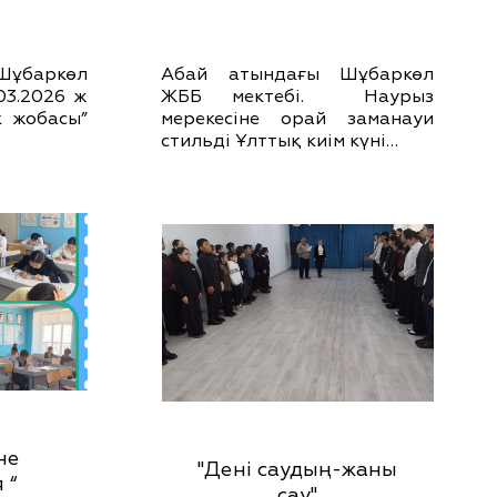
Шұбаркөл
Абай атындағы Шұбаркөл
03.2026 ж
ЖББ мектебі. Наурыз
к жобасы”
мерекесіне орай заманауи
стильді Ұлттық киім күні…
не
"Дені саудың-жаны
 “
сау"