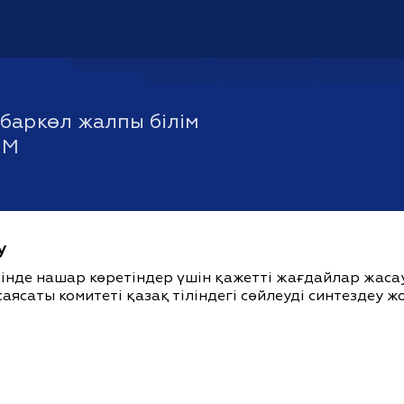
баркөл жалпы білім
ММ
у
ішінде нашар көретіндер үшін қажетті жағдайлар жас
саясаты комитеті қазақ тіліндегі сөйлеуді синтездеу 