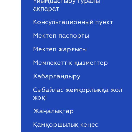
Ұйымдастыру туралы
ақпарат
Консультационный пункт
Мектеп паспорты
Мектеп жарғысы
Мемлекеттік қызметтер
Хабарландыру
Сыбайлас жемқорлыққа жол
жоқ!
Жаңалықтар
Қамқоршылық кеңес