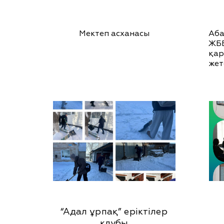
Мектеп асханасы
Аб
ЖББ
қа
жет
“Адал ұрпақ” еріктілер
клубы